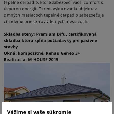
tepelné čerpadlo, ktoré zabezpečí väčší comfort s
úsporou energií. Okrem vykurovania objektu v
zimných mesiacoch tepelné čerpadlo zabezpečuje
chladenie priestorov v letných mesiacoch.
Skladba steny: Premium Difu, certifikovaná
skladba ktorá spĺňa požiadavky pre pasívne
stavby
Okná: kompozitné, Rehau Geneo 3+
Realizacia: M-HOUSE 2015
Vážime si vaše súkromie