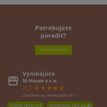
Potrebujete
poradiť?
NAPÍŠTE NÁM
Vynikajúce
M-House s.r.o.
4,7
Založené na recenziách od
Všetky recenzie
ohodnoťte nás na