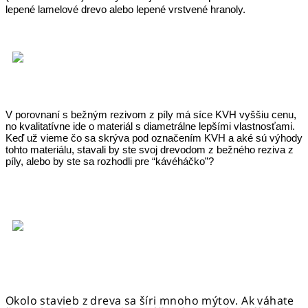
lepené lamelové drevo alebo lepené vrstvené hranoly.
V porovnaní s bežným rezivom z píly má síce KVH vyššiu cenu,
no kvalitatívne ide o materiál s diametrálne lepšími vlastnosťami.
Keď už vieme čo sa skrýva pod označením KVH a aké sú výhody
tohto materiálu, stavali by ste svoj drevodom z bežného reziva z
píly, alebo by ste sa rozhodli pre “kávéháčko”?
Okolo stavieb z dreva sa šíri mnoho mýtov. Ak váhate