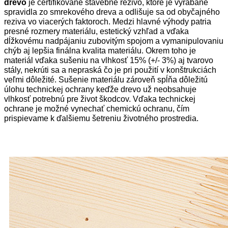
drevo
je certifikované stavebné rezivo, ktoré je vyrábané
spravidla zo smrekového dreva a odlišuje sa od obyčajného
reziva vo viacerých faktoroch. Medzi hlavné výhody patria
presné rozmery materiálu, estetický vzhľad a vďaka
dĺžkovému nadpájaniu zubovitým spojom a vymanipulovaniu
chýb aj lepšia finálna kvalita materiálu. Okrem toho je
materiál vďaka sušeniu na vlhkosť 15% (+/- 3%) aj tvarovo
stály, nekrúti sa a nepraská čo je pri použití v konštrukciách
veľmi dôležité. Sušenie materiálu zároveň spĺňa dôležitú
úlohu technickej ochrany keďže drevo už neobsahuje
vlhkosť potrebnú pre život škodcov. Vďaka technickej
ochrane je možné vynechať chemickú ochranu, čím
prispievame k ďalšiemu šetreniu životného prostredia.