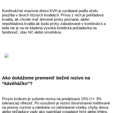
Konštrukčné masívne drevo KVH je vyrábané podľa účelu
použitia v dvoch rôznych kvalitách. Prvou z nich je pohľadová
kvalita, ak chcete mať drevené prvky priznané, alebo
nepohľadová kvalita ak budú prvky zabudované v konštrukcií a
teda nie je na ne kladená vysoká estetická požiadavka na
farebnosť, stav hŕč alebo smolníkov.
Ako dokážeme premeniť bežné rezivo na
“kávéháčko”?
Prvým krokom je sušenie reziva na predpísanú 15% (+/- 3%
tolerancia) vlhkosť. Po vysušení je rezivo štvorstranne hobľované
na presný rozmer a následne sú odstránené všetky chyby dreva
alebo nežiadúce vady ako napríklad vypadavé hrče alebo trhliny,