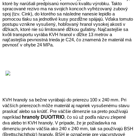
ktoré by narúšali predpísanú normovú kvalitu výrobku. Takto
spracované rezivo ma na svojich koncoch vyfrézovaný zubový
spoj (tzv. Cink), do ktorého sa následne nanesie lepidlo a
pomocou tlaku sa jednotlivé kusy pozdĺžne spájajú. Vďaka tomuto
postupu vznikne vysušený, hobľovaný hranol vysokej akosti v
dĺžkach, ktoré nie sú limitované dĺžkou guľatiny. Najčastejšie sa
kvôli transportu vyrába KVH hranol v dĺžke 13 metrov a
najčastejšia pevnostná trieda je C24, čo znamená že materiál má
pevnosť v ohybe 24 MPa.
KVH hranoly sa bežne vyrábajú do prierezu 100 x 240 mm. Pri
väčších prierezoch môže materiál aj napriek vysušenému stavu
praskať alebo sa krútiť. Pre väčšie dimenzie sa preto používajú
hranoly DUO/TRIO
napríklad
, čo sú už podľa názvu zlepené
dva alebo tri KVH hranoly. V prípade, že je požiadavka na
dimenziu prvkov väčšia ako 240 x 240 mm, tak sa používajú BSH
(Brettschichtholz) hranoly. BSH je označenie pre viacvrstvové