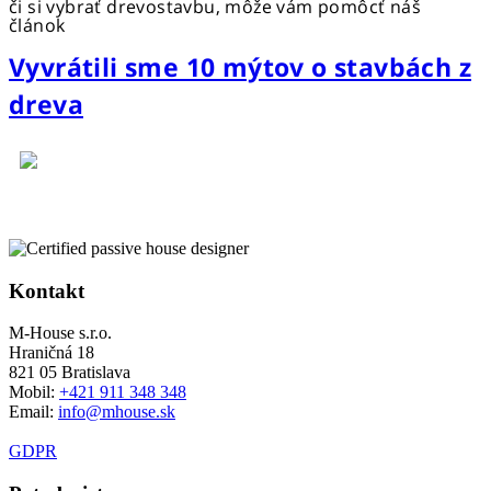
či si vybrať drevostavbu, môže vám pomôcť náš
článok
Vyvrátili sme 10 mýtov o stavbách z
dreva
Kontakt
M-House s.r.o.
Hraničná 18
821 05 Bratislava
Mobil:
+421 911 348 348
Email:
info@mhouse.sk
GDPR