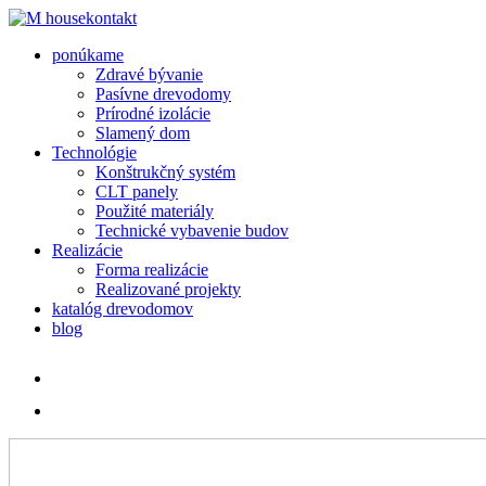
kontakt
ponúkame
Zdravé bývanie
Pasívne drevodomy
Prírodné izolácie
Slamený dom
Technológie
Konštrukčný systém
CLT panely
Použité materiály
Technické vybavenie budov
Realizácie
Forma realizácie
Realizované projekty
katalóg drevodomov
blog