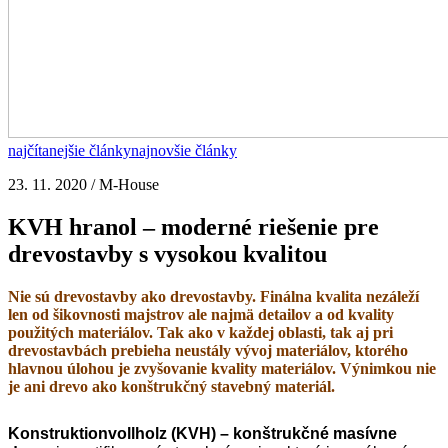
najčítanejšie články
najnovšie články
23. 11. 2020 / M-House
KVH hranol – moderné riešenie pre
drevostavby s vysokou kvalitou
Nie sú drevostavby ako drevostavby. Finálna kvalita nezáleží
len od šikovnosti majstrov ale najmä detailov a od kvality
použitých materiálov. Tak ako v každej oblasti, tak aj pri
drevostavbách prebieha neustály vývoj materiálov, ktorého
hlavnou úlohou je zvyšovanie kvality materiálov. Výnimkou nie
je ani drevo ako konštrukčný stavebný materiál.
Konstruktionvollholz (KVH) – konštrukčné masívne