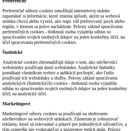
Preferenčné
Preferenčné súbory cookies umožňujú internetovej stránke
zapamätať si informácie, ktoré zmenia spôsob, akým sa webová
stránka chová alebo vyzerá, ako napr. váš preferovaný jazyk alebo
región, v ktorom sa práve nachádzate. Právny základ spracúvania
preferenčných cookies - dotknutá osoba vyjadrila súhlas so
spracúvaním svojich osobných údajov na jeden konkrétny účel, na
účel spracovania preferenčných cookies.
Štatistické
Analytické cookies zhromažďujú údaje o tom, ako návštevníci
webstránky používajú danú webstránku. Analytické štatistiky
pomáhajú vlastníkom webov a aplikácií pochopiť, ako ľudia
používajú ich webstránky a služby. Právny základ spracúvania
analytických (štatistických) cookies - dotknutá osoba vyjadrila
súhlas so spracúvaním svojich osobných údajov na jeden konkrétny
účel, na analytický účel.
Marketingové
Marketingové súbory cookies sa používajú na sledovanie
návštevníkov na webových stránkach. Zámerom je zobrazovať
reklamy, ktoré sú relevantné a pútavé pre jednotlivých užívateľov, a
tým cennejšie pre vydavateľov a inzerentov tretích strán. Právny